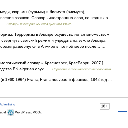
меди, сюрьмы (сурьмы) и бисмута (висмута),
вления звонков. Словарь иностранных слов, вошедших в
10 …
Словарь иностранных слов русского языка
оризм. Терроризм в Алжире осуществляется множеством
 свергнуть светский режим и учредить на земле Алжира
рроризм развернулся в Алжире в полной мере после… …
мологический словарь. Красноярск, КрасБерри. 2007.]
одство EN algerian onyx …
Справочник технического переводчика
в 1960 1964) Franc, Franc nouveau 5 франков, 1942 год …
Advertising
18+
upal,
WordPress, MODx.