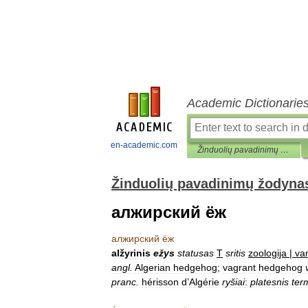
Academic Dictionarie
en-academic.com
Žinduolių pavadinimų žodynas
Žinduolių pavadinimų žodyna
алжирский ёж
алжирский
ёж
alžyrinis
ežys
statusas
T
sritis
zoologija
|
va
angl
.
Algerian
hedgehog
;
vagrant
hedgehog
pranc
.
hérisson
d
’
Algérie
ryšiai
:
platesnis
ter