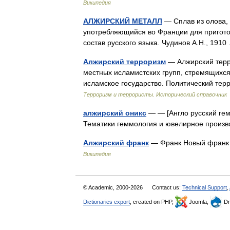
Википедия
АЛЖИРСКИЙ МЕТАЛЛ
— Сплав из олова, 
употребляющийся во Франции для пригото
состав русского языка. Чудинов А.Н., 19
Алжирский терроризм
— Алжирский терр
местных исламистских групп, стремящихся
исламское государство. Политический те
Терроризм и террористы. Исторический справочник
алжирский оникс
— — [Англо русский гем
Тематики геммология и ювелирное произв
Алжирский франк
— Франк Новый франк (
Википедия
© Academic, 2000-2026
Contact us:
Technical Support
,
Dictionaries export
, created on PHP,
Joomla,
Dr