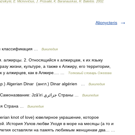
žeikytė
,
E
.
Mickevičius
,
J
.
Prūsaitė
,
K
.
Baranauskas
,
R
.
Baleišis
.
2002
.
Alionycteris
ая классификация …
Википедия
. алжирцы. 2. Относящийся к алжирцам, к их языку
азу жизни, культуре, а также к Алжиру, его территории,
как у алжирцев, как в Алжире.… …
Толковый словарь Ожегова
ус.) دينار جزائري (ар.) Algerian Dinar (англ.) Dinar algérien …
Википедия
— Самоназвание: Jzâ’iri جزائري Страны …
Википедия
я Страна …
Википедия
gerian knot of love) ювелирное украшение, которое
й. История Узлов любви Уходя в море на месяцы (а то и
столетия оставляли на память любимым женщинам два… …