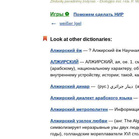
Žinduolių
pavadinimų
žodynas
. -
Ekologijos
inst
.
l
-
kla
.
R
.
Ma
Игры ⚽
Поможем сделать НИР
weißer Igel
Look at other dictionaries:
Алжирский ёж
— ? Алжирский ёж Научн
АЛЖИРСКИЙ
— АЛЖИРСКИЙ, ая, ое. 1. см
(арабскому), национальному характеру, обр
внутреннему устройству, истории; такой, 
Алжирский динар
— (р
Алжирский диалект арабского языка
Алжирский метрополитен
— Информаци
Алжирский узелок любви
— (анг. The Al
символизирует неразрывные узы двух люде
годы), голландские мореплаватели XVI 