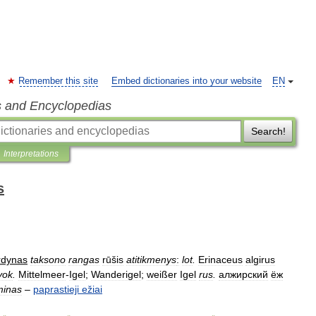
Remember this site
Embed dictionaries into your website
EN
s and Encyclopedias
Search!
Interpretations
s
rdynas
taksono
rangas
rūšis
atitikmenys
:
lot
.
Erinaceus
algirus
vok
.
Mittelmeer
-
Igel
;
Wanderigel
;
weißer
Igel
rus
.
алжирский
ёж
minas
–
paprastieji
ežiai